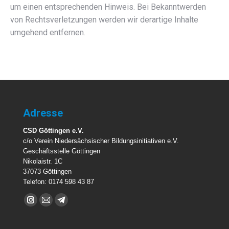
um einen entsprechenden Hinweis. Bei Bekanntwerden
von Rechtsverletzungen werden wir derartige Inhalte
umgehend entfernen.
Adresse
CSD Göttingen e.V.
c/o Verein Niedersächsischer Bildungsinitiativen e.V.
Geschäftsstelle Göttingen
Nikolaistr. 1C
37073 Göttingen
Telefon: 0174 598 43 87
Finden Sie uns auf:
Instagram
E-
Telegram
page
Mail
page