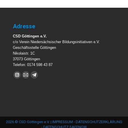
Adresse
CSD Göttingen e.V.
c/o Verein Niedersächsischer Bildungsinitiativen e.V.
Geschäftsstelle Göttingen
Nikolaistr. 1C
37073 Göttingen
Telefon: 0174 598 43 87
Finden Sie uns auf:
Instagram
E-
Telegram
page
Mail
page
opens
page
opens
in
opens
in
new
in
new
window
new
window
2026 © CSD Göttingen e.V. |
IMPRESSUM
-
DATENSCHUTZERKLÄRUNG
window
-
DATENSCHUTZ SAFENOW